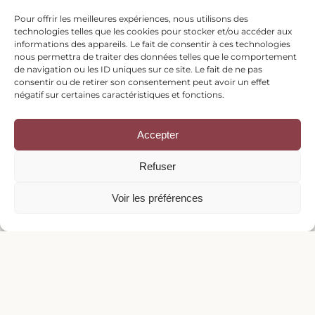
An exceptional 19th-century gîte nestled in the heart
Pour offrir les meilleures expériences, nous utilisons des
of the Belgian Ardennes, between Dinant and
technologies telles que les cookies pour stocker et/ou accéder aux
informations des appareils. Le fait de consentir à ces technologies
Rochefort.
nous permettra de traiter des données telles que le comportement
de navigation ou les ID uniques sur ce site. Le fait de ne pas
consentir ou de retirer son consentement peut avoir un effet
Navigation
négatif sur certaines caractéristiques et fonctions.
Home
Accepter
Cottage & Rooms
The Marquisette Spirit
Refuser
Organise your stay
FAQ
Voir les préférences
Blog
Privacy Policy
Contact
Sanzinnes 1
5560 Houyet
Belgique